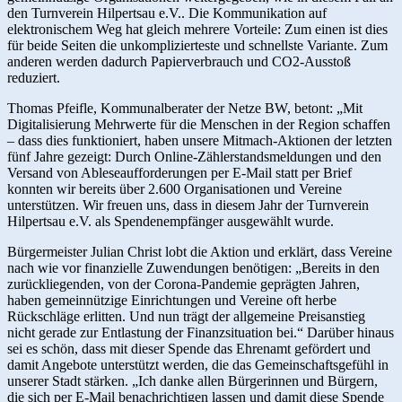
den Turnverein Hilpertsau e.V.. Die Kommunikation auf
elektronischem Weg hat gleich mehrere Vorteile: Zum einen ist dies
für beide Seiten die unkomplizierteste und schnellste Variante. Zum
anderen werden dadurch Papierverbrauch und CO2-Ausstoß
reduziert.
Thomas Pfeifle, Kommunalberater der Netze BW, betont: „Mit
Digitalisierung Mehrwerte für die Menschen in der Region schaffen
– dass dies funktioniert, haben unsere Mitmach-Aktionen der letzten
fünf Jahre gezeigt: Durch Online-Zählerstandsmeldungen und den
Versand von Ableseaufforderungen per E-Mail statt per Brief
konnten wir bereits über 2.600 Organisationen und Vereine
unterstützen. Wir freuen uns, dass in diesem Jahr der Turnverein
Hilpertsau e.V. als Spendenempfänger ausgewählt wurde.
Bürgermeister Julian Christ lobt die Aktion und erklärt, dass Vereine
nach wie vor finanzielle Zuwendungen benötigen: „Bereits in den
zurückliegenden, von der Corona-Pandemie geprägten Jahren,
haben gemeinnützige Einrichtungen und Vereine oft herbe
Rückschläge erlitten. Und nun trägt der allgemeine Preisanstieg
nicht gerade zur Entlastung der Finanzsituation bei.“ Darüber hinaus
sei es schön, dass mit dieser Spende das Ehrenamt gefördert und
damit Angebote unterstützt werden, die das Gemeinschaftsgefühl in
unserer Stadt stärken. „Ich danke allen Bürgerinnen und Bürgern,
die sich per E-Mail benachrichtigen lassen und damit diese Spende