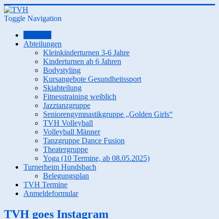
Toggle Navigation
Startseite
Abteilungen
Kleinkinderturnen 3-6 Jahre
Kinderturnen ab 6 Jahren
Bodystyling
Kursangebote Gesundheitssport
Skiabteilung
Fitnesstraining weiblich
Jazztanzgruppe
Seniorengymnastikgruppe „Golden Girls“
TVH Volleyball
Volleyball Männer
Tanzgruppe Dance Fusion
Theatergruppe
Yoga (10 Termine, ab 08.05.2025)
Turnerheim Hundsbach
Belegungsplan
TVH Termine
Anmeldeformular
TVH goes Instagram